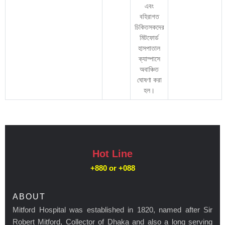
এবং
বহিরাগত
চিকিতসকদের
মিটফোর্ড
হাসপাতাল
ক্যাম্পাসে
অবাঞ্চিত
ঘোষণা করা
হল।
Hot Line
+880 or
+088
ABOUT
Mitford Hospital was established in 1820, named after Sir
Robert Mitford, Collector of Dhaka and also a long serving