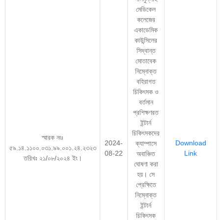
মেডিকেল
কলেজের
একাডেমিক
কাউন্সিলের
সিদ্বান্ত
মোতাবেক
নিম্নোক্ত
বহিরাগত
চিকিৎসক ও
বর্তমান
প্রশিক্ষণরত
ইন্টার্ন
চিকিৎসকদের
স্মারক নংঃ
2024-
Download
ক্যাম্পাসে
৫৯.১৪.১১০০.০৩১.৯৯.০০১.২৪.২৩২৩
08-22
Link
অবাঞ্চিত
তরিখঃ ২১/০৮/২০২৪ ইং।
ঘোষণা করা
হয়। সে
প্রেক্ষিতে
নিম্নোক্ত
ইন্টার্ন
চিকিৎসক